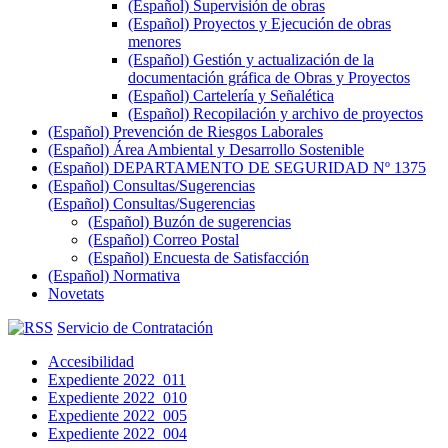
(Español) Supervisión de obras
(Español) Proyectos y Ejecución de obras
menores
(Español) Gestión y actualización de la
documentación gráfica de Obras y Proyectos
(Español) Cartelería y Señalética
(Español) Recopilación y archivo de proyectos
(Español) Prevención de Riesgos Laborales
(Español) Área Ambiental y Desarrollo Sostenible
(Español) DEPARTAMENTO DE SEGURIDAD Nº 1375
(Español) Consultas/Sugerencias
(Español) Consultas/Sugerencias
(Español) Buzón de sugerencias
(Español) Correo Postal
(Español) Encuesta de Satisfacción
(Español) Normativa
Novetats
Servicio de Contratación
Accesibilidad
Expediente 2022_011
Expediente 2022_010
Expediente 2022_005
Expediente 2022_004