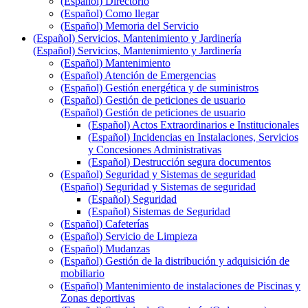
(Español) Directorio
(Español) Como llegar
(Español) Memoria del Servicio
(Español) Servicios, Mantenimiento y Jardinería
(Español) Servicios, Mantenimiento y Jardinería
(Español) Mantenimiento
(Español) Atención de Emergencias
(Español) Gestión energética y de suministros
(Español) Gestión de peticiones de usuario
(Español) Gestión de peticiones de usuario
(Español) Actos Extraordinarios e Institucionales
(Español) Incidencias en Instalaciones, Servicios
y Concesiones Administrativas
(Español) Destrucción segura documentos
(Español) Seguridad y Sistemas de seguridad
(Español) Seguridad y Sistemas de seguridad
(Español) Seguridad
(Español) Sistemas de Seguridad
(Español) Cafeterías
(Español) Servicio de Limpieza
(Español) Mudanzas
(Español) Gestión de la distribución y adquisición de
mobiliario
(Español) Mantenimiento de instalaciones de Piscinas y
Zonas deportivas