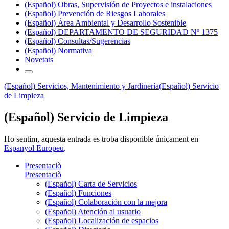
(Español) Obras, Supervisión de Proyectos e instalaciones
(Español) Prevención de Riesgos Laborales
(Español) Área Ambiental y Desarrollo Sostenible
(Español) DEPARTAMENTO DE SEGURIDAD Nº 1375
(Español) Consultas/Sugerencias
(Español) Normativa
Novetats
(Español) Servicios, Mantenimiento y Jardinería
(Español) Servicio
de Limpieza
(Español) Servicio de Limpieza
Ho sentim, aquesta entrada es troba disponible únicament en
Espanyol Europeu
.
Presentaciò
Presentaciò
(Español) Carta de Servicios
(Español) Funciones
(Español) Colaboración con la mejora
(Español) Atención al usuario
(Español) Localización de espacios