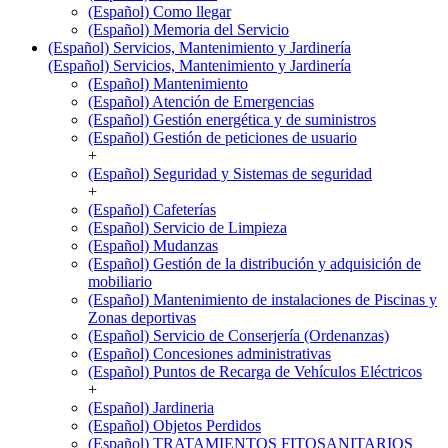
(Español) Como llegar
(Español) Memoria del Servicio
(Español) Servicios, Mantenimiento y Jardinería
(Español) Servicios, Mantenimiento y Jardinería
(Español) Mantenimiento
(Español) Atención de Emergencias
(Español) Gestión energética y de suministros
(Español) Gestión de peticiones de usuario
+
(Español) Seguridad y Sistemas de seguridad
+
(Español) Cafeterías
(Español) Servicio de Limpieza
(Español) Mudanzas
(Español) Gestión de la distribución y adquisición de
mobiliario
(Español) Mantenimiento de instalaciones de Piscinas y
Zonas deportivas
(Español) Servicio de Conserjería (Ordenanzas)
(Español) Concesiones administrativas
(Español) Puntos de Recarga de Vehículos Eléctricos
+
(Español) Jardineria
(Español) Objetos Perdidos
(Español) TRATAMIENTOS FITOSANITARIOS