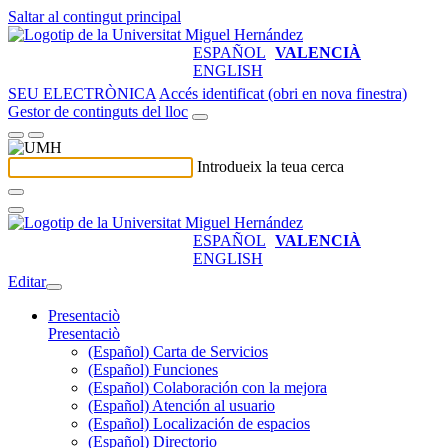
Saltar al contingut principal
ESPAÑOL
VALENCIÀ
ENGLISH
SEU ELECTRÒNICA
Accés identificat (obri en nova finestra)
Gestor de continguts del lloc
Introdueix la teua cerca
ESPAÑOL
VALENCIÀ
ENGLISH
Editar
Presentaciò
Presentaciò
(Español) Carta de Servicios
(Español) Funciones
(Español) Colaboración con la mejora
(Español) Atención al usuario
(Español) Localización de espacios
(Español) Directorio