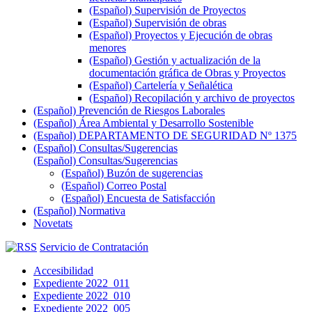
(Español) Supervisión de Proyectos
(Español) Supervisión de obras
(Español) Proyectos y Ejecución de obras
menores
(Español) Gestión y actualización de la
documentación gráfica de Obras y Proyectos
(Español) Cartelería y Señalética
(Español) Recopilación y archivo de proyectos
(Español) Prevención de Riesgos Laborales
(Español) Área Ambiental y Desarrollo Sostenible
(Español) DEPARTAMENTO DE SEGURIDAD Nº 1375
(Español) Consultas/Sugerencias
(Español) Consultas/Sugerencias
(Español) Buzón de sugerencias
(Español) Correo Postal
(Español) Encuesta de Satisfacción
(Español) Normativa
Novetats
Servicio de Contratación
Accesibilidad
Expediente 2022_011
Expediente 2022_010
Expediente 2022_005