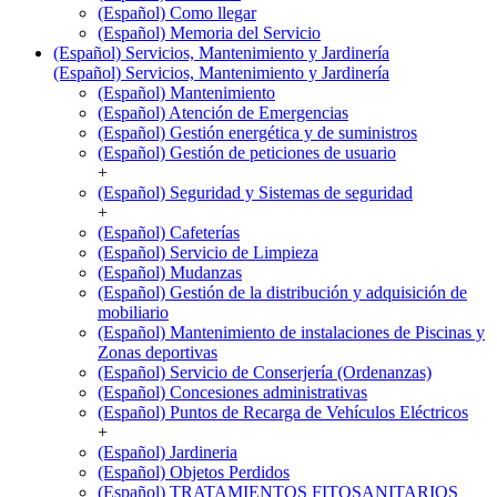
(Español) Como llegar
(Español) Memoria del Servicio
(Español) Servicios, Mantenimiento y Jardinería
(Español) Servicios, Mantenimiento y Jardinería
(Español) Mantenimiento
(Español) Atención de Emergencias
(Español) Gestión energética y de suministros
(Español) Gestión de peticiones de usuario
+
(Español) Seguridad y Sistemas de seguridad
+
(Español) Cafeterías
(Español) Servicio de Limpieza
(Español) Mudanzas
(Español) Gestión de la distribución y adquisición de
mobiliario
(Español) Mantenimiento de instalaciones de Piscinas y
Zonas deportivas
(Español) Servicio de Conserjería (Ordenanzas)
(Español) Concesiones administrativas
(Español) Puntos de Recarga de Vehículos Eléctricos
+
(Español) Jardineria
(Español) Objetos Perdidos
(Español) TRATAMIENTOS FITOSANITARIOS