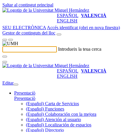
Saltar al contingut principal
ESPAÑOL
VALENCIÀ
ENGLISH
SEU ELECTRÒNICA
Accés identificat (obri en nova finestra)
Gestor de continguts del lloc
Introdueix la teua cerca
ESPAÑOL
VALENCIÀ
ENGLISH
Editar
Presentaciò
Presentaciò
(Español) Carta de Servicios
(Español) Funciones
(Español) Colaboración con la mejora
(Español) Atención al usuario
(Español) Localización de espacios
(Español) Directorio