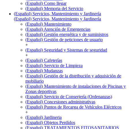
(Español) Como llegar
(Español) Memoria del Servicio
(Español) Servicios, Mantenimiento y Jardinería
(Español) Servicios, Mantenimiento y Jardinería
(Español) Mantenimiento
(Español) Atención de Emergencias
(Español) Gestión energética y de suministros
(Español) Gestión de peticiones de usuario
+
(Español) Seguridad y Sistemas de seguridad
+
(Español) Cafeterías
(Español) Servicio de Limpieza
(Español) Mudanzas
(Español) Gestión de la distribución y adquisición de
mobiliario
(Español) Mantenimiento de instalaciones de Piscinas y
Zonas deportivas
(Español) Servicio de Conserjería (Ordenanzas)
(Español) Concesiones administrativas
(Español) Puntos de Recarga de Vehículos Eléctricos
+
(Español) Jardineria
(Español) Objetos Perdidos
(Español) TRATAMIENTOS FITOSANITARIOS