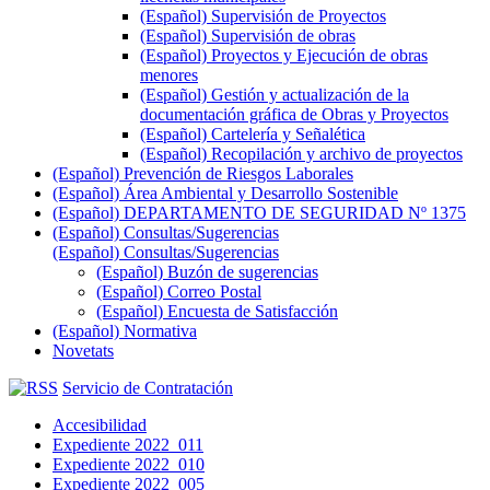
(Español) Supervisión de Proyectos
(Español) Supervisión de obras
(Español) Proyectos y Ejecución de obras
menores
(Español) Gestión y actualización de la
documentación gráfica de Obras y Proyectos
(Español) Cartelería y Señalética
(Español) Recopilación y archivo de proyectos
(Español) Prevención de Riesgos Laborales
(Español) Área Ambiental y Desarrollo Sostenible
(Español) DEPARTAMENTO DE SEGURIDAD Nº 1375
(Español) Consultas/Sugerencias
(Español) Consultas/Sugerencias
(Español) Buzón de sugerencias
(Español) Correo Postal
(Español) Encuesta de Satisfacción
(Español) Normativa
Novetats
Servicio de Contratación
Accesibilidad
Expediente 2022_011
Expediente 2022_010
Expediente 2022_005