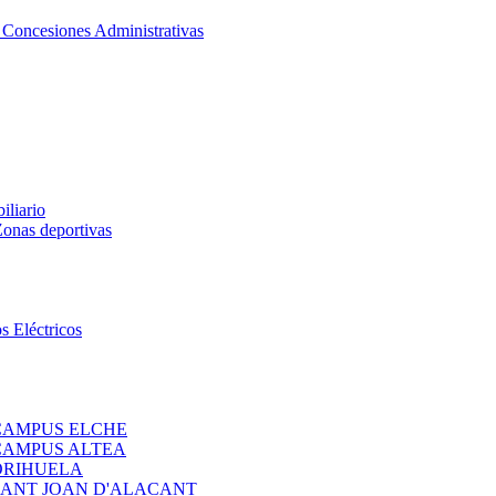
y Concesiones Administrativas
iliario
Zonas deportivas
s Eléctricos
 CAMPUS ELCHE
 CAMPUS ALTEA
 ORIHUELA
 SANT JOAN D'ALACANT