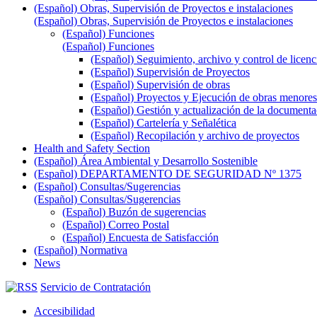
(Español) Obras, Supervisión de Proyectos e instalaciones
(Español) Obras, Supervisión de Proyectos e instalaciones
(Español) Funciones
(Español) Funciones
(Español) Seguimiento, archivo y control de licenc
(Español) Supervisión de Proyectos
(Español) Supervisión de obras
(Español) Proyectos y Ejecución de obras menores
(Español) Gestión y actualización de la documenta
(Español) Cartelería y Señalética
(Español) Recopilación y archivo de proyectos
Health and Safety Section
(Español) Área Ambiental y Desarrollo Sostenible
(Español) DEPARTAMENTO DE SEGURIDAD Nº 1375
(Español) Consultas/Sugerencias
(Español) Consultas/Sugerencias
(Español) Buzón de sugerencias
(Español) Correo Postal
(Español) Encuesta de Satisfacción
(Español) Normativa
News
Servicio de Contratación
Accesibilidad