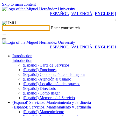
Skip to main content
ESPAÑOL
VALENCIÀ
ENGLISH
Enter your search
ESPAÑOL
VALENCIÀ
ENGLISH
Introduction
Introduction
(Español) Carta de Servicios
(Español) Funciones
(Español) Colaboración con la mejora
(Español) Atención al usuario
(Español) Localización de espacios
(Español) Directorio
(Español) Como llegar
(Español) Memoria del Servicio
(Español) Servicios, Mantenimiento y Jardinería
(Español) Servicios, Mantenimiento y Jardinería
(Español) Mantenimiento