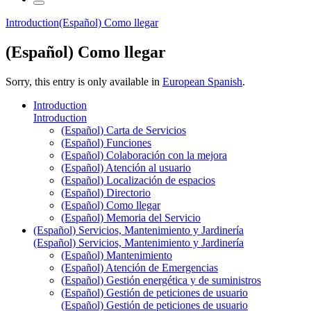
Introduction
(Español) Como llegar
(Español) Como llegar
Sorry, this entry is only available in
European Spanish
.
Introduction
Introduction
(Español) Carta de Servicios
(Español) Funciones
(Español) Colaboración con la mejora
(Español) Atención al usuario
(Español) Localización de espacios
(Español) Directorio
(Español) Como llegar
(Español) Memoria del Servicio
(Español) Servicios, Mantenimiento y Jardinería
(Español) Servicios, Mantenimiento y Jardinería
(Español) Mantenimiento
(Español) Atención de Emergencias
(Español) Gestión energética y de suministros
(Español) Gestión de peticiones de usuario
(Español) Gestión de peticiones de usuario