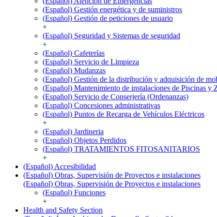
(Español) Atención de Emergencias
(Español) Gestión energética y de suministros
(Español) Gestión de peticiones de usuario
+
(Español) Seguridad y Sistemas de seguridad
+
(Español) Cafeterías
(Español) Servicio de Limpieza
(Español) Mudanzas
(Español) Gestión de la distribución y adquisición de mob
(Español) Mantenimiento de instalaciones de Piscinas y 
(Español) Servicio de Conserjería (Ordenanzas)
(Español) Concesiones administrativas
(Español) Puntos de Recarga de Vehículos Eléctricos
+
(Español) Jardineria
(Español) Objetos Perdidos
(Español) TRATAMIENTOS FITOSANITARIOS
+
(Español) Accesibilidad
(Español) Obras, Supervisión de Proyectos e instalaciones
(Español) Obras, Supervisión de Proyectos e instalaciones
(Español) Funciones
+
Health and Safety Section