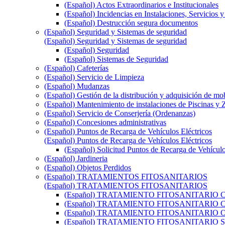
(Español) Actos Extraordinarios e Institucionales
(Español) Incidencias en Instalaciones, Servicios 
(Español) Destrucción segura documentos
(Español) Seguridad y Sistemas de seguridad
(Español) Seguridad y Sistemas de seguridad
(Español) Seguridad
(Español) Sistemas de Seguridad
(Español) Cafeterías
(Español) Servicio de Limpieza
(Español) Mudanzas
(Español) Gestión de la distribución y adquisición de mob
(Español) Mantenimiento de instalaciones de Piscinas y 
(Español) Servicio de Conserjería (Ordenanzas)
(Español) Concesiones administrativas
(Español) Puntos de Recarga de Vehículos Eléctricos
(Español) Puntos de Recarga de Vehículos Eléctricos
(Español) Solicitud Puntos de Recarga de Vehículo
(Español) Jardineria
(Español) Objetos Perdidos
(Español) TRATAMIENTOS FITOSANITARIOS
(Español) TRATAMIENTOS FITOSANITARIOS
(Español) TRATAMIENTO FITOSANITARIO
(Español) TRATAMIENTO FITOSANITARIO
(Español) TRATAMIENTO FITOSANITARIO
(Español) TRATAMIENTO FITOSANITARIO