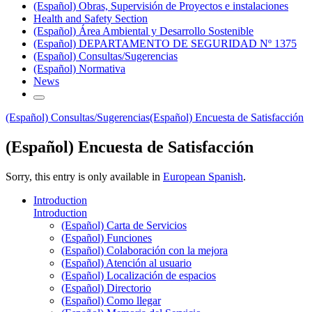
(Español) Obras, Supervisión de Proyectos e instalaciones
Health and Safety Section
(Español) Área Ambiental y Desarrollo Sostenible
(Español) DEPARTAMENTO DE SEGURIDAD Nº 1375
(Español) Consultas/Sugerencias
(Español) Normativa
News
(Español) Consultas/Sugerencias
(Español) Encuesta de Satisfacción
(Español) Encuesta de Satisfacción
Sorry, this entry is only available in
European Spanish
.
Introduction
Introduction
(Español) Carta de Servicios
(Español) Funciones
(Español) Colaboración con la mejora
(Español) Atención al usuario
(Español) Localización de espacios
(Español) Directorio
(Español) Como llegar