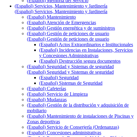
(Español) Memoria del Servicio
(Español) Servicios, Mantenimiento y Jardinería
(Español) Servicios, Mantenimiento y Jardinería
(Español) Mantenimiento
(Español) Atención de Emergencias
(Español) Gestión energética y de suministros
(Español) Gestión de peticiones de usuario
(Español) Gestión de peticiones de usuario
(Español) Actos Extraordinarios e Institucionales
(Español) Incidencias en Instalaciones, Servicios
y Concesiones Administrativas
(Español) Destrucción segura documentos
(Español) Seguridad y Sistemas de seguridad
(Español) Seguridad y Sistemas de seguridad
(Español) Seguridad
(Español) Sistemas de Seguridad
(Español) Cafeterías
(Español) Servicio de Limpieza
(Español) Mudanzas
(Español) Gestión de la distribución y adquisición de
mobiliario
(Español) Mantenimiento de instalaciones de Piscinas y
Zonas deportivas
(Español) Servicio de Conserjería (Ordenanzas)
(Español) Concesiones administrativas