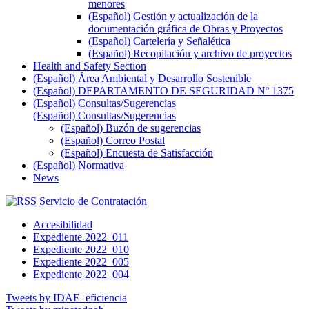
menores
(Español) Gestión y actualización de la
documentación gráfica de Obras y Proyectos
(Español) Cartelería y Señalética
(Español) Recopilación y archivo de proyectos
Health and Safety Section
(Español) Área Ambiental y Desarrollo Sostenible
(Español) DEPARTAMENTO DE SEGURIDAD Nº 1375
(Español) Consultas/Sugerencias
(Español) Consultas/Sugerencias
(Español) Buzón de sugerencias
(Español) Correo Postal
(Español) Encuesta de Satisfacción
(Español) Normativa
News
Servicio de Contratación
Accesibilidad
Expediente 2022_011
Expediente 2022_010
Expediente 2022_005
Expediente 2022_004
Tweets by IDAE_eficiencia