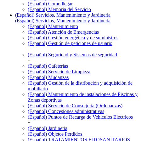
(Español) Como llegar
(Español) Memoria del Servicio
(Español) Servicios, Mantenimiento y Jardinería
(Español) Servicios, Mantenimiento y Jardinería
(Español) Mantenimiento
(Español) Atención de Emergencias
(Español) Gestión energética y de suministros
(Español) Gestión de peticiones de usuario
+
(Español) Seguridad y Sistemas de seguridad
+
(Español) Cafeterías
(Español) Servicio de Limpieza
(Español) Mudanzas
(Español) Gestión de la distribución y adquisición de
mobiliario
(Español) Mantenimiento de instalaciones de Piscinas y
Zonas deportivas
(Español) Servicio de Conserjería (Ordenanzas)
(Español) Concesiones administrativas
(Español) Puntos de Recarga de Vehículos Eléctricos
+
(Español) Jardineria
(Español) Objetos Perdidos
(Español) TRATAMIENTOS FITOSANITARIOS