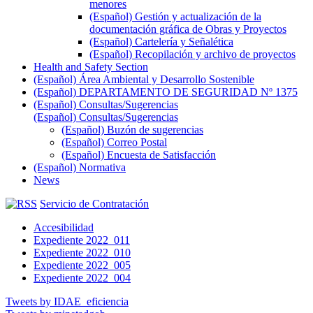
menores
(Español) Gestión y actualización de la
documentación gráfica de Obras y Proyectos
(Español) Cartelería y Señalética
(Español) Recopilación y archivo de proyectos
Health and Safety Section
(Español) Área Ambiental y Desarrollo Sostenible
(Español) DEPARTAMENTO DE SEGURIDAD Nº 1375
(Español) Consultas/Sugerencias
(Español) Consultas/Sugerencias
(Español) Buzón de sugerencias
(Español) Correo Postal
(Español) Encuesta de Satisfacción
(Español) Normativa
News
Servicio de Contratación
Accesibilidad
Expediente 2022_011
Expediente 2022_010
Expediente 2022_005
Expediente 2022_004
Tweets by IDAE_eficiencia