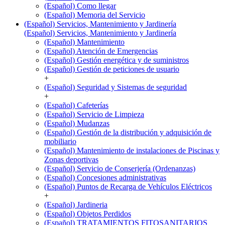
(Español) Como llegar
(Español) Memoria del Servicio
(Español) Servicios, Mantenimiento y Jardinería
(Español) Servicios, Mantenimiento y Jardinería
(Español) Mantenimiento
(Español) Atención de Emergencias
(Español) Gestión energética y de suministros
(Español) Gestión de peticiones de usuario
+
(Español) Seguridad y Sistemas de seguridad
+
(Español) Cafeterías
(Español) Servicio de Limpieza
(Español) Mudanzas
(Español) Gestión de la distribución y adquisición de
mobiliario
(Español) Mantenimiento de instalaciones de Piscinas y
Zonas deportivas
(Español) Servicio de Conserjería (Ordenanzas)
(Español) Concesiones administrativas
(Español) Puntos de Recarga de Vehículos Eléctricos
+
(Español) Jardineria
(Español) Objetos Perdidos
(Español) TRATAMIENTOS FITOSANITARIOS