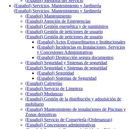
(Español) Memoria del Servicio
(Español) Servicios, Mantenimiento y Jardinería
(Español) Servicios, Mantenimiento y Jardinería
(Español) Mantenimiento
(Español) Atención de Emergencias
(Español) Gestión energética y de suministros
(Español) Gestión de peticiones de usuario
(Español) Gestión de peticiones de usuario
(Español) Actos Extraordinarios e Institucionales
(Español) Incidencias en Instalaciones, Servicios
y Concesiones Administrativas
(Español) Destrucción segura documentos
(Español) Seguridad y Sistemas de seguridad
(Español) Seguridad y Sistemas de seguridad
(Español) Seguridad
(Español) Sistemas de Seguridad
(Español) Cafeterías
(Español) Servicio de Limpieza
(Español) Mudanzas
(Español) Gestión de la distribución y adquisición de
mobiliario
(Español) Mantenimiento de instalaciones de Piscinas y
Zonas deportivas
(Español) Servicio de Conserjería (Ordenanzas)
(Español) Concesiones administrativas