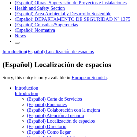
(Español) Obras, Supervisión de Proyectos e instalaciones
Health and Safety Section
(Español) Área Ambiental y Desarrollo Sostenible
(Español) DEPARTAMENTO DE SEGURIDAD Nº 1375
(Español) Consultas/Sugerencias
(Español) Normativa
News
Introduction
(Español) Localización de espacios
(Español) Localización de espacios
Sorry, this entry is only available in
European Spanish
.
Introduction
Introduction
(Español) Carta de Servicios
(Español) Funciones
(Español) Colaboración con la mejora
(Español) Atención al usuario
(Español) Localización de espacios
(Español) Directorio
(Español) Como llegar